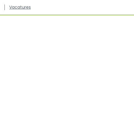
Vacatures
Kenniscentrum inzake antibioticagebruik en resistentie
bij dieren.