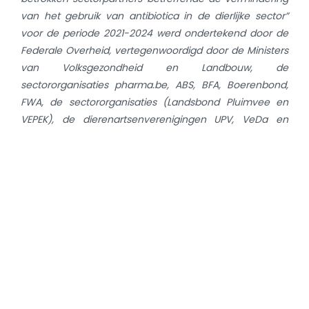
van het gebruik van antibiotica in de dierlijke sector”
voor de periode 2021-2024 werd ondertekend door de
Federale Overheid, vertegenwoordigd door de Ministers
van Volksgezondheid en Landbouw, de
sectororganisaties pharma.be, ABS, BFA, Boerenbond,
FWA, de sectororganisaties (Landsbond Pluimvee en
VEPEK), de dierenartsenverenigingen UPV, VeDa en
SAVAB-Flanders, de gewestelijke ordes der dierenartsen
(NGROD en CRFOMV), de
dierengezondheidsverenigingen ARSIA en DGZ, de
lastenboekbeheerders Belbeef, Belplume, Belpork, BVK
vzw, Codiplan, MilkBE, AB Register en AMCRA.
Gedetailleerde resultaten zijn terug te vinden in het
laatste
BelVet-SAC rapport
. Een samenvatting van de
resultaten en de activiteiten van het