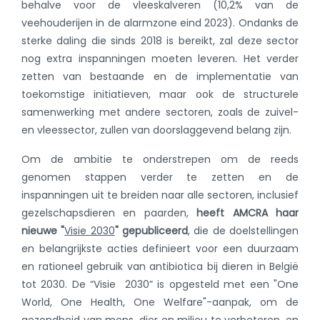
behalve voor de vleeskalveren (10,2% van de
veehouderijen in de alarmzone eind 2023). Ondanks de
sterke daling die sinds 2018 is bereikt, zal deze sector
nog extra inspanningen moeten leveren. Het verder
zetten van bestaande en de implementatie van
toekomstige initiatieven, maar ook de structurele
samenwerking met andere sectoren, zoals de zuivel-
en vleessector, zullen van doorslaggevend belang zijn.
Om de ambitie te onderstrepen om de reeds
genomen stappen verder te zetten en de
inspanningen uit te breiden naar alle sectoren, inclusief
gezelschapsdieren en paarden,
heeft
AMCRA haar
nieuwe "
Visie 2030
" gepubliceerd
, die de doelstellingen
en belangrijkste acties definieert voor een duurzaam
en rationeel gebruik van antibiotica bij dieren in België
tot 2030. De “Visie 2030” is opgesteld met een "One
World, One Health, One Welfare"-aanpak, om de
gezondheid van mens, dier en milieu te verbeteren, en