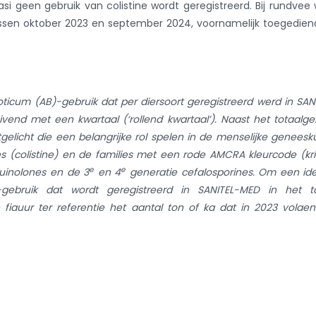
quasi geen gebruik van colistine wordt geregistreerd. Bij rundvee
tussen oktober 2023 en september 2024, voornamelijk toegedien
ioticum (AB)-gebruik dat per diersoort geregistreerd werd in SAN
vend met een kwartaal (‘rollend kwartaal’). Naast het totaalge
itgelicht die een belangrijke rol spelen in de menselijke genees
s (colistine) en de families met een rode AMCRA kleurcode (kri
e
e
)quinolones en de 3
en 4
generatie cefalosporines. Om een id
bruik dat wordt geregistreerd in SANITEL-MED in het to
 figuur ter referentie het aantal ton of kg dat in 2023 volge
overzichtscijfers zijn niet genormaliseerd voor biomassa. De cijfe
ijfers (ton, kg). Gezien de biomassa per diersoort effectief 
e cijfers niet als een referentie van het gebruik bij de verschil
 -categorie de evolutie van enkele percentielen getoond, dit gee
n de benchmarkgroepen weer. Tot slot wordt ook het percen
et totaal aantal ton antibiotica per benchmark-kleurscore getoon