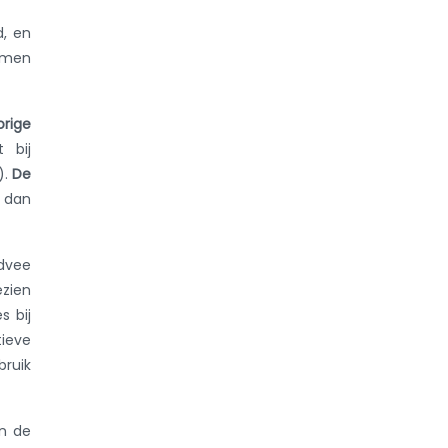
d, en
ormen
orige
 bij
).
De
) dan
ndvee
ezien
s bij
tieve
bruik
an de