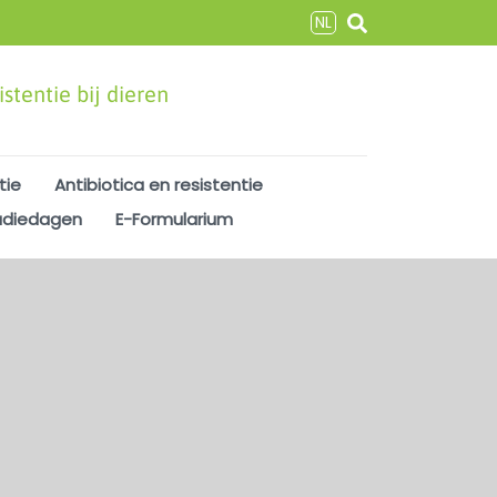
NL
stentie bij dieren
tie
Antibiotica en resistentie
udiedagen
E-Formularium