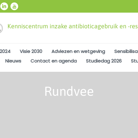
Kenniscentrum inzake antibioticagebruik en -resi
 2024
Visie 2030
Adviezen en wetgeving
Sensibilisa
Nieuws
Contact en agenda
Studiedag 2026
St
Rundvee