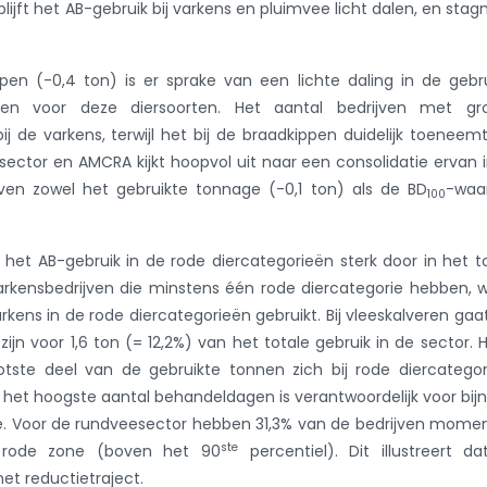
lijft het AB-gebruik bij varkens en pluimvee licht dalen, en stag
ippen (-0,4 ton) is er sprake van een lichte daling in de gebr
en voor deze diersoorten. Het aantal bedrijven met gr
ij de varkens, terwijl het bij de braadkippen duidelijk toeneemt
e sector en AMCRA kijkt hoopvol uit naar een consolidatie ervan 
jven zowel het gebruikte tonnage (-0,1 ton) als de BD
-waa
100
t het AB-gebruik in de rode diercategorieën sterk door in het t
arkensbedrijven die minstens één rode diercategorie hebben, 
arkens in de rode diercategorieën gebruikt. Bij vleeskalveren gaa
ijn voor 1,6 ton (= 12,2%) van het totale gebruik in de sector. H
otste deel van de gebruikte tonnen zich bij rode diercatego
t het hoogste aantal behandeldagen is verantwoordelijk voor bij
vee. Voor de rundveesector hebben 31,3% van de bedrijven mome
ste
 rode zone (boven het 90
percentiel). Dit illustreert d
et reductietraject.