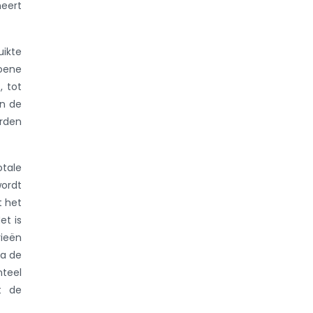
neert
uikte
oene
, tot
in de
rden
otale
wordt
t het
et is
rieën
na de
nteel
at de