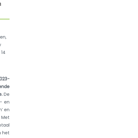
n
ren,
w
 14
023-
ende
e.
De
s- en
n’ en
. Met
taal
n het