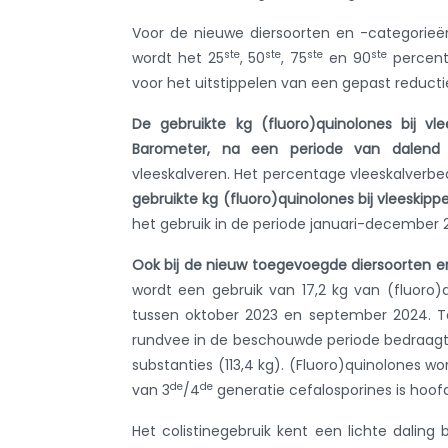
Voor de nieuwe diersoorten en -categorieën
ste
ste
ste
ste
wordt het 25
, 50
, 75
en 90
percenti
voor het uitstippelen van een gepast reductie
De gebruikte kg (fluoro)quinolones bij vl
Barometer, na een periode van dalend g
vleeskalveren. Het percentage vleeskalverbed
gebruikte kg (fluoro)quinolones bij vleeskip
het gebruik in de periode januari-december 20
Ook bij de nieuw toegevoegde diersoorten en 
wordt een gebruik van 17,2 kg van (fluoro)
tussen oktober 2023 en september 2024. Ter
rundvee in de beschouwde periode bedraagt 
substanties (113,4 kg). (Fluoro)quinolones wor
de
de
van 3
/4
generatie cefalosporines is hoof
Het colistinegebruik kent een lichte daling