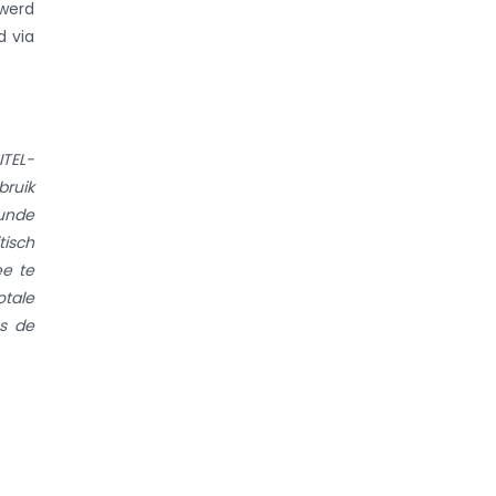
 werd
d via
ITEL-
bruik
kunde
tisch
ee te
tale
ns de
rs in
enige
lende
ft de
tage
d.