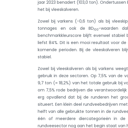
jaar 2023 benadert (103,0 ton). Ondertussen b
het bij vleeskalveren.
Zowel bij varkens (-0,6 ton) als bij vleesk
tonnages en ook de BD
-waarden dal
100
benchmarkkleurscore blijft evenwel stabiel b
liefst 84%. Dit is een mooi resultaat voor d
komende perioden. Bij de vleeskalveren bli
stabiel.
Zowel bij vleeskalveren als bij varkens weeg
gebruik in deze sectoren. Op 7,5% van de v
9,7 ton (= 18,2%) van het totale gebruik bij v
om 7,5% rode bedrijven die verantwoordelijk z
erg opvallend dat bij de runderen het gro
situeert. Een klein deel rundveebedrijven me
helft van alle gebruikte tonnen in de rund
één of meerdere diercategorieën in de
rundveesector nog aan het begin staat van h