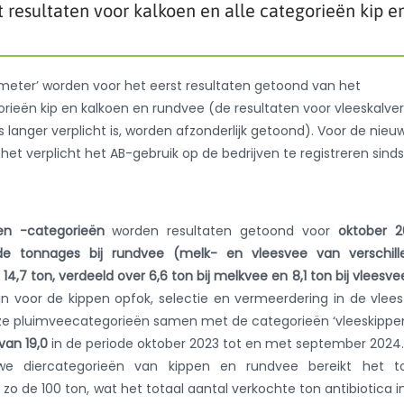
 resultaten voor kalkoen en alle categorieën kip e
ometer’ worden voor het eerst resultaten getoond van het
gorieën kip en kalkoen en rundvee (de resultaten voor vleeskalve
 langer verplicht is, worden afzonderlijk getoond). Voor de nieu
et verplicht het AB-gebruik op de bedrijven te registreren sinds
en -categorieën
worden resultaten getoond voor
oktober 2
de tonnages bij rundvee (melk- en vleesvee van verschill
14,7 ton, verdeeld over 6,6 ton bij melkvee en 8,1 ton bij vleesve
 voor de kippen opfok, selectie en vermeerdering in de vlee
deze pluimveecategorieën samen met de categorieën ‘vleeskippe
van 19,0
in de periode oktober 2023 tot en met september 2024
e diercategorieën van kippen en rundvee bereikt het to
zo de 100 ton, wat het totaal aantal verkochte ton antibiotica i