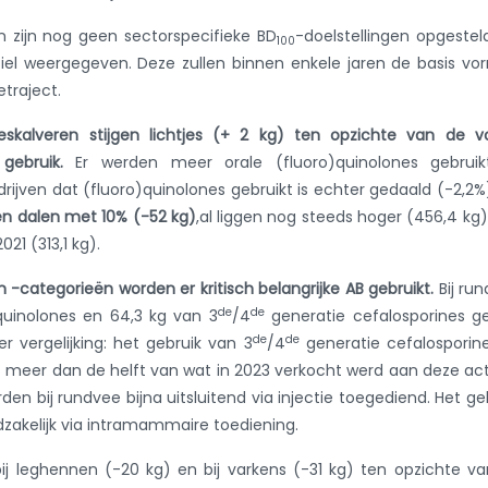
 zijn nog geen sectorspecifieke BD
-doelstellingen opgestel
100
el weergegeven. Deze zullen binnen enkele jaren de basis v
traject.
eeskalveren stijgen lichtjes (+ 2 kg) ten opzichte van de v
ebruik.
Er werden meer orale (fluoro)quinolones gebruikt
rijven dat (fluoro)quinolones gebruikt is echter gedaald (-2,2%
pen dalen met 10% (-52 kg)
,al liggen nog steeds hoger (456,4 kg
21 (313,1 kg).
-categorieën worden er kritisch belangrijke AB gebruikt.
Bij ru
de
de
quinolones en 64,3 kg van 3
/4
generatie cefalosporines g
de
de
 vergelijking: het gebruik van 3
/4
generatie cefalosporine
meer dan de helft van wat in 2023 verkocht werd aan deze ac
den bij rundvee bijna uitsluitend via injectie toegediend. Het ge
dzakelijk via intramammaire toediening.
 bij leghennen (-20 kg) en bij varkens (-31 kg) ten opzichte v