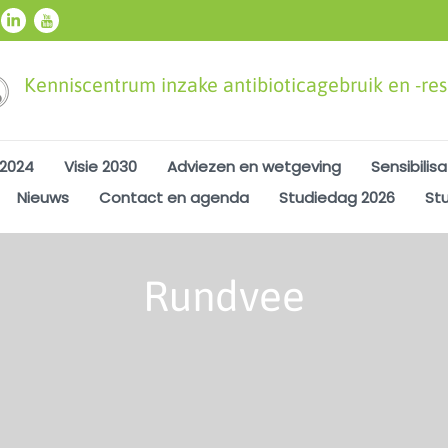
Kenniscentrum inzake antibioticagebruik en -resi
 2024
Visie 2030
Adviezen en wetgeving
Sensibilisa
Nieuws
Contact en agenda
Studiedag 2026
St
Rundvee