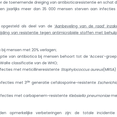
r de toenemende dreiging van antibioticaresistentie en schat d
gen jaarlijks meer dan 35 000 mensen sterven aan infecties
n opgesteld als deel van de
‘
Aanbeveling van de raad’ inzak
ijding van resistentie tegen antimicrobiële stoffen met behul
a bij mensen met 20% verlagen;
tie van antibiotica bij mensen behoort tot de ‘Access’-groe
 AWaRe classificatie van de WHO;
fecties met meticillineresistente
Staphylococcus aureus
(MRSA)
de
nfecties met 3
generatie cefalosporine-resistente
Escherichia
infecties met carbapenem-resistente
Klebsiella pneumoniae
me
 opmerkelijke verbeteringen zijn: de totale incidentie