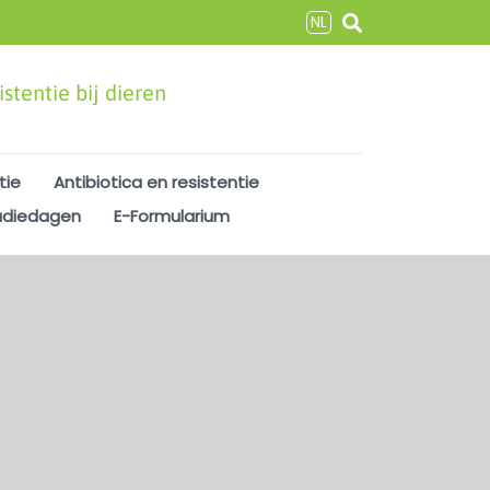
NL
stentie bij dieren
tie
Antibiotica en resistentie
udiedagen
E-Formularium