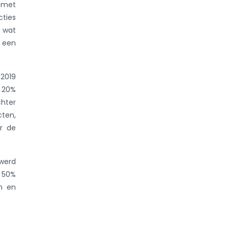
 met
cties
, wat
n een
 2019
n 20%
chter
cten,
ór de
 werd
n 50%
en en