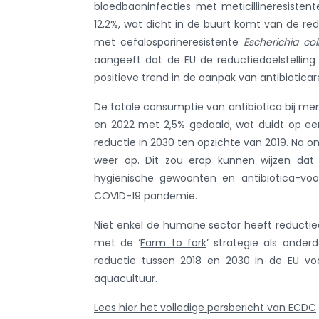
bloedbaaninfecties met meticillineresisten
12,2%, wat dicht in de buurt komt van de red
met cefalosporineresistente
Escherichia col
aangeeft dat de EU de reductiedoelstelling
positieve trend in de aanpak van antibioticar
De totale consumptie van antibiotica bij m
en 2022 met 2,5% gedaald, wat duidt op een
reductie in 2030 ten opzichte van 2019. Na o
weer op. Dit zou erop kunnen wijzen dat d
hygiënische gewoonten en antibiotica-voor
COVID-19 pandemie.
Niet enkel de humane sector heeft reductie
met de ‘
Farm to fork
’ strategie als onder
reductie tussen 2018 en 2030 in de EU voo
aquacultuur.
Lees hier het volledige persbericht van ECDC