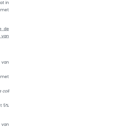
at in
 met
e de
p van
p van
 met
 coli
t 5%
 van