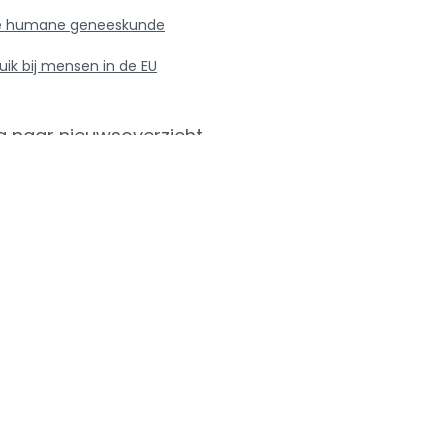
n de humane geneeskunde
uik bij mensen in de EU
g naar nieuwsoverzicht
r...
Recente adviezen
Data
en -
e 2024
van 
anti
n wetgeving
bij
geze
e
en p
benc
van
ibioticagebruik
dier