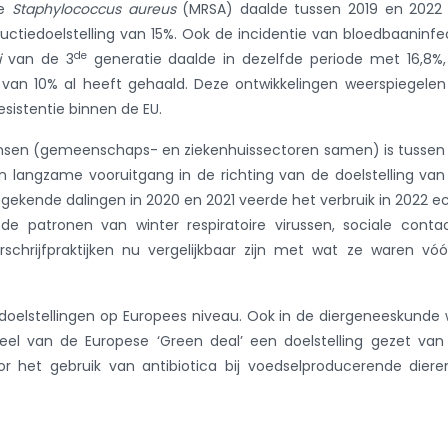
te
Staphylococcus aureus
(MRSA) daalde tussen 2019 en 2022
uctiedoelstelling van 15%. Ook de incidentie van bloedbaaninfe
de
i
van de 3
generatie daalde in dezelfde periode met 16,8%
 van 10% al heeft gehaald. Deze ontwikkelingen weerspiegele
esistentie binnen de EU.
ensen (gemeenschaps- en ziekenhuissectoren samen) is tussen
 langzame vooruitgang in de richting van de doelstelling va
ngekende dalingen in 2020 en 2021 veerde het verbruik in 2022 e
e patronen van winter respiratoire virussen, sociale conta
schrijfpraktijken nu vergelijkbaar zijn met wat ze waren vó
doelstellingen op Europees niveau. Ook in de diergeneeskunde
deel van de Europese ‘Green deal’ een doelstelling gezet va
r het gebruik van antibiotica bij voedselproducerende dier