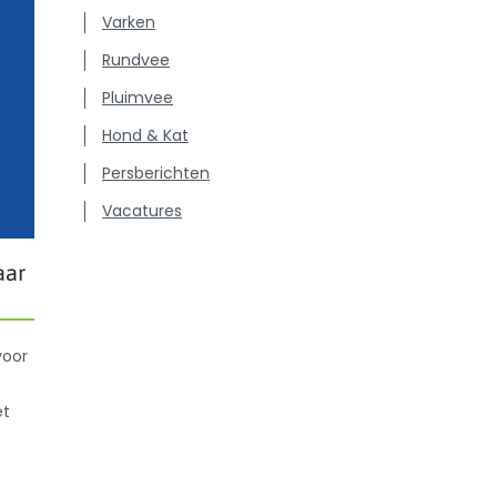
Varken
Rundvee
Pluimvee
Hond & Kat
Persberichten
Vacatures
aar
voor
et