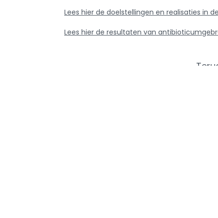
Lees hier de doelstellingen en realisaties i
Lees hier de resultaten van antibioticumgebr
Teru
Info ove
AMCRA
AMCRA visi
Kenniscentrum inzake
Adviezen e
antibioticagebruik en resistentie bij
Sensibilisati
dieren.
Analyse ant