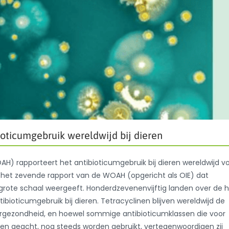
ioticumgebruik wereldwijd bij dieren
H) rapporteert het antibioticumgebruik bij dieren wereldwijd v
 is het zevende rapport van de WOAH (opgericht als OIE) dat
grote schaal weergeeft. Honderdzevenenvijftig landen over de h
ibioticumgebruik bij dieren. Tetracyclinen blijven wereldwijd de
iergezondheid, en hoewel sommige antibioticumklassen die voor
den geacht, nog steeds worden gebruikt, vertegenwoordigen zij