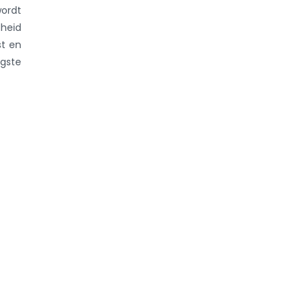
ordt
dheid
st en
ogste
Ontmoet AMCRA op
collectie
analyse
het
bioticumgebruik
lschapsdieren