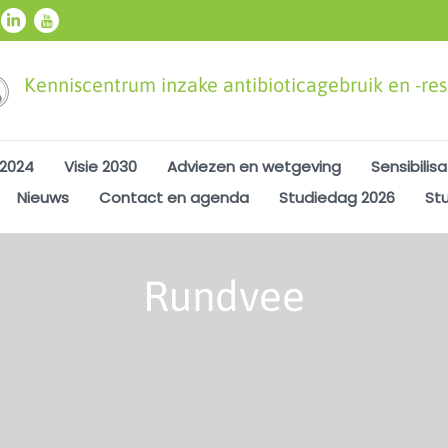
Kenniscentrum inzake antibioticagebruik en -resi
 2024
Visie 2030
Adviezen en wetgeving
Sensibilisa
Nieuws
Contact en agenda
Studiedag 2026
St
Rundvee