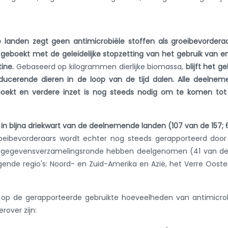
landen zegt geen antimicrobiële stoffen als groeibevordera
g geboekt met de geleidelijke stopzetting van het gebruik van e
tine.
Gebaseerd op kilogrammen dierlijke biomassa,
blijft het ge
oducerende dieren in de loop van de tijd dalen. Alle deelne
boekt en verdere inzet is nog steeds nodig om te komen tot
s in bijna driekwart van de deelnemende landen (107 van de 157;
oeibevorderaars wordt echter nog steeds gerapporteerd door
 gegevensverzamelingsronde hebben deelgenomen (41 van de 
gende regio's: Noord- en Zuid-Amerika en Azië, het Verre Oost
r op de gerapporteerde gebruikte hoeveelheden van antimicro
rover zijn: