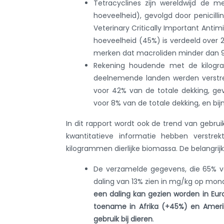
Tetracyclines zijn wereldwijd de m
hoeveelheid), gevolgd door penicill
Veterinary Critically Important Antimi
hoeveelheid (45%) is verdeeld over 2
merken dat macroliden minder dan 9
Rekening houdende met de kilogra
deelnemende landen werden verstre
voor 42% van de totale dekking, ge
voor 8% van de totale dekking, en bi
In dit rapport wordt ook de trend van gebr
kwantitatieve informatie hebben verstr
kilogrammen dierlijke biomassa. De belangrijk
De verzamelde gegevens, die 65% va
daling van 13% zien in mg/kg op mondi
een daling kan gezien worden in Eur
toename in Afrika (+45%) en Ameri
gebruik bij dieren
.