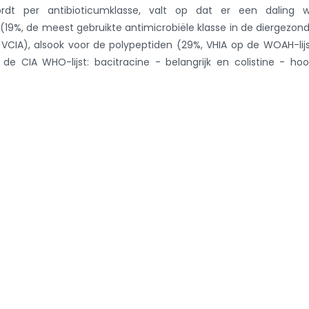
t per antibioticumklasse, valt op dat er een daling w
19%, de meest gebruikte antimicrobiële klasse in de diergezon
 VCIA), alsook voor de polypeptiden (29%, VHIA op de WOAH-lij
de CIA WHO-lijst: bacitracine - belangrijk en colistine - ho
g naar nieuwsoverzicht
r...
Recente adviezen
Data
en -
e 2024
van 
anti
n wetgeving
bij
geze
e