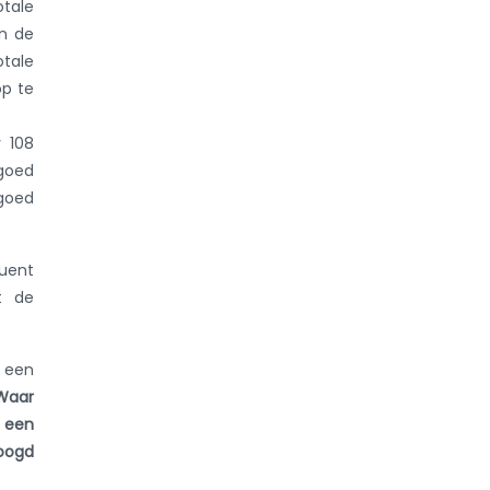
otale
an de
otale
op te
 108
 goed
 goed
quent
t de
n een
Waar
l een
eoogd