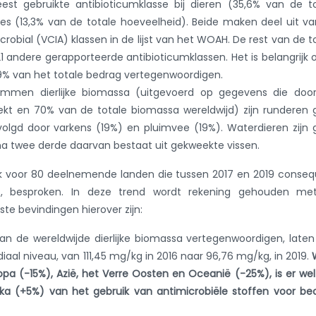
eest gebruikte antibioticumklasse bij dieren (35,6% van de t
ines (13,3% van de totale hoeveelheid). Beide maken deel uit v
crobial (VCIA) klassen in de lijst van het WOAH. De rest van de t
1 andere gerapporteerde antibioticumklassen. Het is belangrijk 
% van het totale bedrag vertegenwoordigen.
mmen dierlijke biomassa (uitgevoerd op gegevens die door
kt en 70% van de totale biomassa wereldwijd) zijn runderen
volgd door varkens (19%) en pluimvee (19%). Waterdieren zijn
jna twee derde daarvan bestaat uit gekweekte vissen.
uik voor 80 deelnemende landen die tussen 2017 en 2019 conse
ekt, besproken. In deze trend wordt rekening gehouden me
ste bevindingen hierover zijn:
n de wereldwijde dierlijke biomassa vertegenwoordigen, late
aal niveau, van 111,45 mg/kg in 2016 naar 96,76 mg/kg, in 2019.
opa (-15%), Azië, het Verre Oosten en Oceanië (-25%), is er we
ka (+5%) van het gebruik van antimicrobiële stoffen voor b