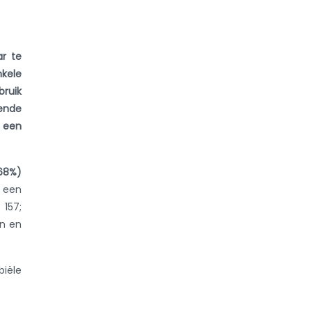
ar te
nkele
bruik
mende
 een
 68%)
 een
157;
en en
biële