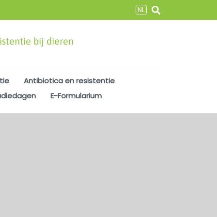
NL
stentie bij dieren
tie
Antibiotica en resistentie
udiedagen
E-Formularium