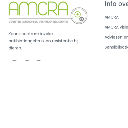
Info ove
AMCRA
AMCRA visi
Kenniscentrum inzake
Adviezen e
antibioticagebruik en resistentie bij
Sensibilisati
dieren.
Analyse ant
en de BD10
Nieuws