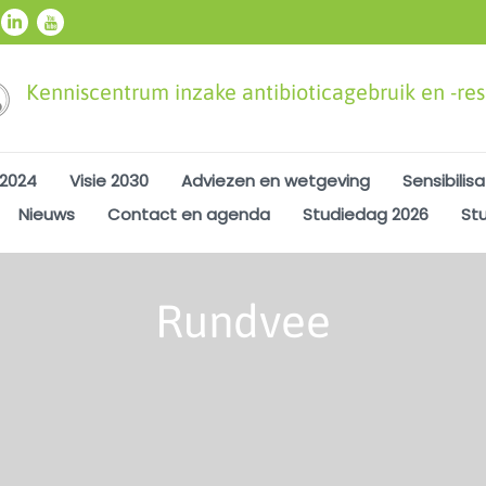
Kenniscentrum inzake antibioticagebruik en -resi
 2024
Visie 2030
Adviezen en wetgeving
Sensibilisa
Nieuws
Contact en agenda
Studiedag 2026
St
Rundvee