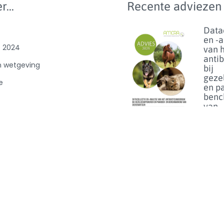
r...
Recente adviezen
Data
en -
e 2024
van 
anti
n wetgeving
bij
geze
e
en p
benc
van
ibioticagebruik
dier
0
Lees m
Florf
bij d
het 
van h
op
linez
Lees m