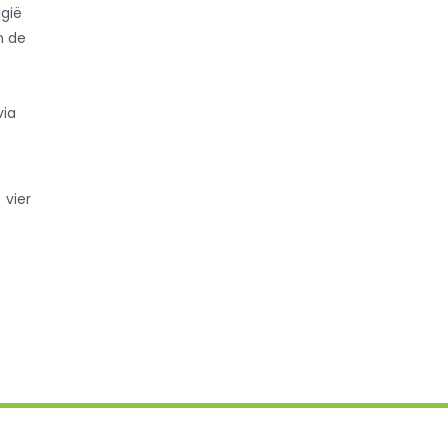
lgië
n de
via
 vier