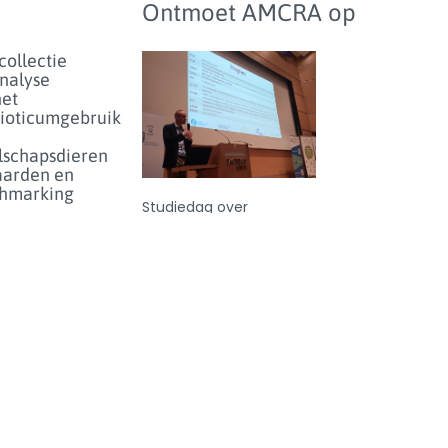
Ontmoet AMCRA op
collectie
analyse
het
bioticumgebruik
lschapsdieren
aarden en
hmarking
Studiedag over
antibioticumgebruik en
enartsen
-resistentie bij dieren in
eer...
België - donderdag 25
juni 2026
enicolgebruik
ieren voor
inperken
et risico
olideresistentie
eer...