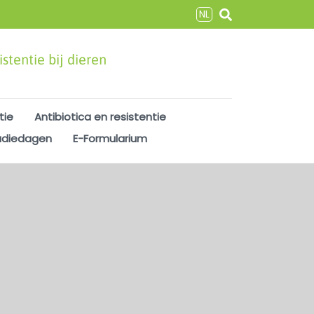
NL
stentie bij dieren
tie
Antibiotica en resistentie
udiedagen
E-Formularium