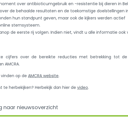
oment over antibioticumgebruik en -resistentie bij dieren in Be
over de behaalde resultaten en de toekomstige doelstellingen i
onden hun standpunt geven, maar ook de kijkers werden actief
online stemsysteem.
anop de eerste rij volgen. Indien niet, vindt u alle informatie ook 
te cijfers over de bereikte reducties met betrekking tot de
an AMCRA.
e vinden op de
AMCRA website
.
e herbekijken? Herbekijk dan hier de
video
.
g naar nieuwsoverzicht