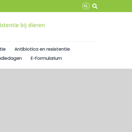
NL
stentie bij dieren
tie
Antibiotica en resistentie
udiedagen
E-Formularium