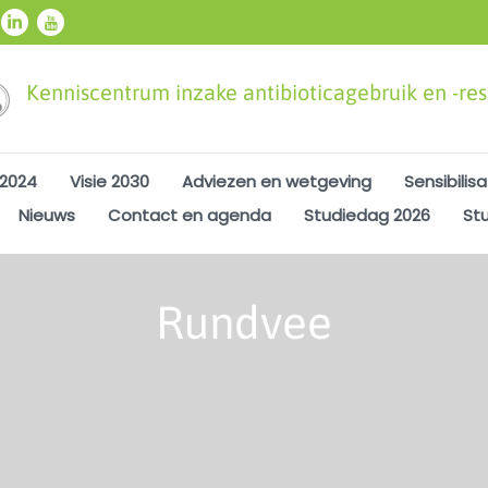
Kenniscentrum inzake antibioticagebruik en -resi
 2024
Visie 2030
Adviezen en wetgeving
Sensibilisa
Nieuws
Contact en agenda
Studiedag 2026
St
Rundvee