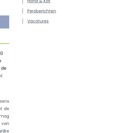
Hond & Kat
Persberichten
Vacatures
20
e
 de
mt
eens
at de
t mag
s van
rijke