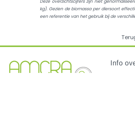
Deze overzichtscijfers zijn niet genormaliseer
kg). Gezien de biomassa per diersoort effectie
een referentie van het gebruik bij de verschil
Teru
Info ove
AMCRA
AMCRA visi
Kenniscentrum inzake
Adviezen e
antibioticagebruik en resistentie bij
Sensibilisati
dieren.
Analyse ant
en de BD10