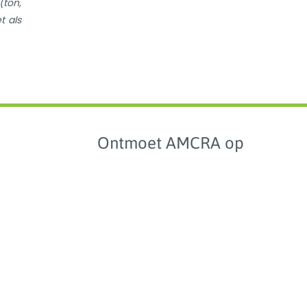
(ton,
t als
Ontmoet AMCRA op
collectie
analyse
het
bioticumgebruik
lschapsdieren
aarden en
hmarking
Studiedag over
antibioticumgebruik en
enartsen
-resistentie bij dieren in