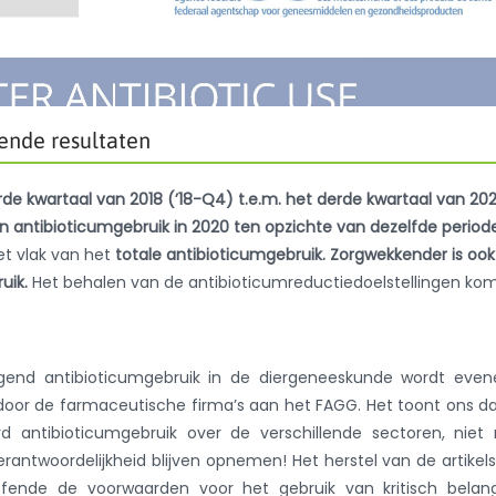
ende resultaten
rde kwartaal van 2018 (’18-Q4) t.e.m. het derde kwartaal van 20
antibioticumgebruik in 2020 ten opzichte van dezelfde period
het vlak van het
totale antibioticumgebruik. Zorgwekkender is ook
uik.
Het behalen van de antibioticumreductiedoelstellingen ko
gend antibioticumgebruik in de diergeneeskunde wordt even
 door de farmaceutische firma’s aan het FAGG. Het toont ons d
rd antibioticumgebruik over de verschillende sectoren, nie
antwoordelijkheid blijven opnemen! Het herstel van de artikel
effende de voorwaarden voor het gebruik van kritisch belang