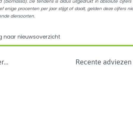
d (biomassa). De tendens is aldus uitgedrukt in absolute cijfers 
f enige procenten per jaar stijgt of daalt, gelden deze cijfers nie
lende diersoorten.
g naar nieuwsoverzicht
r...
Recente adviezen
Data
en -
e 2024
van 
anti
n wetgeving
bij
geze
e
en p
benc
van
ibioticagebruik
dier
0