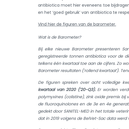
antibiotica moet hier eveneens toe bijdrag
en het ‘goed gebruik’ van antibiotica te resp
Vind hier de figuren van de barometer.
Wat is de Barometer?
Bij elke nieuwe Barometer presenteren Sa
geregistreerde tonnen antibiotica voor de 
telkens één kwartaal toe aan de cijfers. Zo 
Barometer resultaten (‘rollend kwartaal’). T
De figuren spreken over acht volledige kwa
kwartaal van 2020 (’20-Q3).
Er worden verder 
polymyxines (colistine), zink oxide premix b
de fluoroquinolones en de 3e en 4e generat
gedekt door SANITEL-MED in het totale veterina
dat in 2019 volgens de BelVet-Sac data werd v