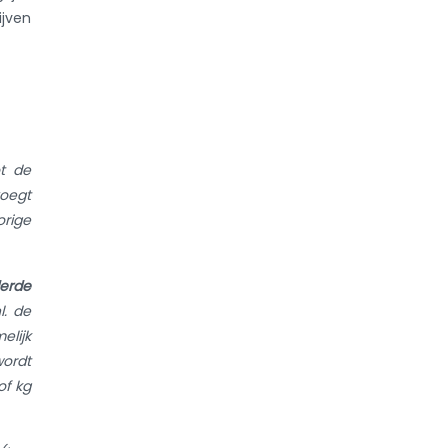
ijven
t de
voegt
orige
derde
l. de
elijk
wordt
of kg