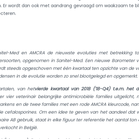
en. Er wordt dan ook met aandrang gevraagd om waakzaam te bl
ecteren.
nitel-Med en AMCRA de nieuwste evoluties met betrekking to
diersoorten, opgenomen in Sanitel-Med. Een nieuwe Barometer 
wordt steeds opgeschoven met één kwartaal ten opzichte van de v
endensen in de evolutie worden zo snel blootgelegd en opgemerkt.
rtalen, van het
vierde kwartaal van 2018 (’18-Q4) t.e.m. het 
vier veterinair belangrijke antimicrobiële families uitgelicht, n
ij varkens en de twee families met een rode AMCRA kleurcode, nam
ie cefalosporines. Om een idee te geven van het aandeel dat 
ire AB gebruik, staat in elke figuur ter referentie het aantal ton 
erkocht in België.