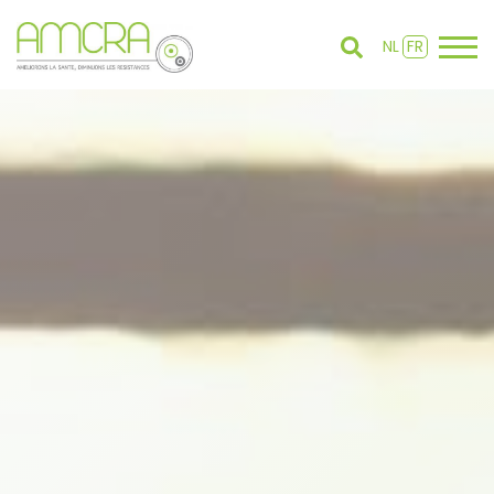
NL
FR